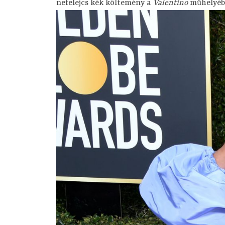
nefelejcs kék költemény a
Valentino
műhelyébő