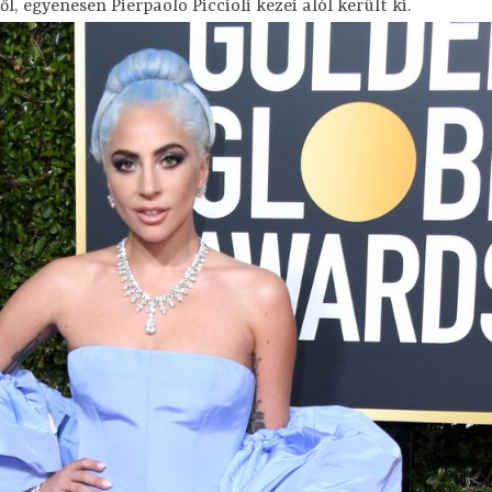
l, egyenesen Pierpaolo Piccioli kezei alól került ki.