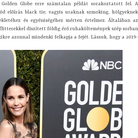
 Golden Globe erre számtalan példát sorakoztatott fel. A
ód előírás black tie, vagyis uraknak szmoking, hölgyeknek
ekletéhez és egyéniségéhez mérten értelmez. Általában az
 flitterekkel díszített földig érő ruhaköltemények szép sorban
kikre azonnal mindenki felkapja a fejét. Lássuk, hogy a 2019-