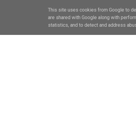
FŐOLDAL / HOME
LIFESTYLE
CAN
This site uses cookies from Google to del
are shared with Google along with perfor
statistics, and to detect and address abu