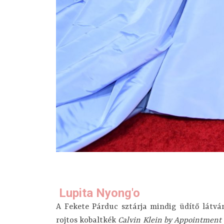
Lupita Nyong'o
A Fekete Párduc sztárja mindig üdítő látvá
rojtos kobaltkék
Calvin Klein by Appointment