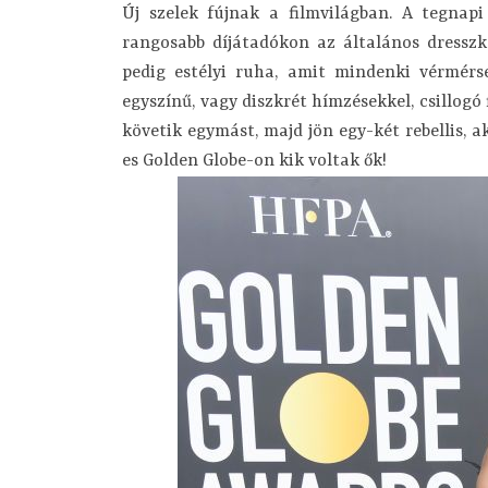
Új szelek fújnak a filmvilágban. A tegnapi
rangosabb díjátadókon az általános dresszk
pedig estélyi ruha, amit mindenki vérmérs
egyszínű, vagy diszkrét hímzésekkel, csillogó
követik egymást, majd jön egy-két rebellis, a
es Golden Globe-on kik voltak ők!