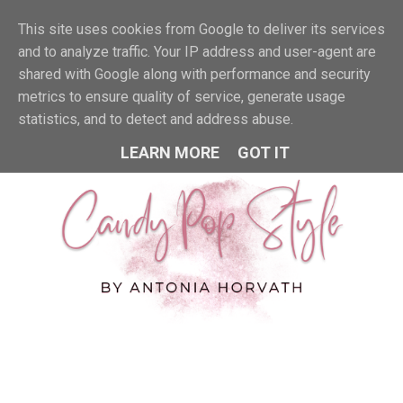
This site uses cookies from Google to deliver its services
MENU
and to analyze traffic. Your IP address and user-agent are
shared with Google along with performance and security
metrics to ensure quality of service, generate usage
statistics, and to detect and address abuse.
LEARN MORE
GOT IT