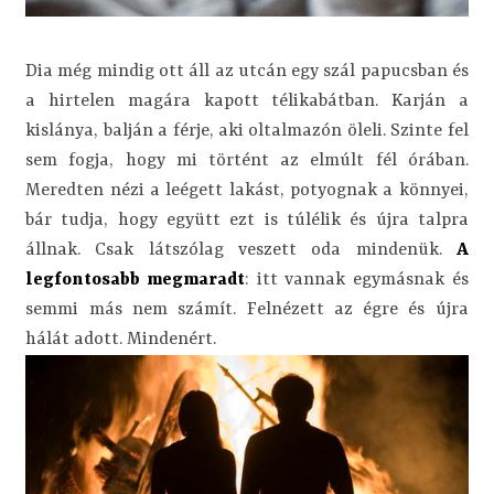
Dia még mindig ott áll az utcán egy szál papucsban és
a hirtelen magára kapott télikabátban. Karján a
kislánya, balján a férje, aki oltalmazón öleli. Szinte fel
sem fogja, hogy mi történt az elmúlt fél órában.
Meredten nézi a leégett lakást, potyognak a könnyei,
bár tudja, hogy együtt ezt is túlélik és újra talpra
állnak. Csak látszólag veszett oda mindenük.
A
legfontosabb megmaradt
: itt vannak egymásnak és
semmi más nem számít. Felnézett az égre és újra
hálát adott. Mindenért.