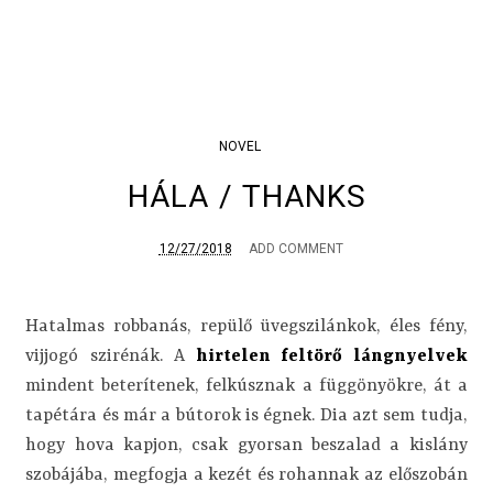
NOVEL
HÁLA / THANKS
12/27/2018
ADD COMMENT
Hatalmas robbanás, repülő üvegszilánkok, éles fény,
vijjogó szirénák. A
hirtelen feltörő lángnyelvek
mindent beterítenek, felkúsznak a függönyökre, át a
tapétára és már a bútorok is égnek. Dia azt
sem tudja,
hogy hova kapjon, csak gyorsan beszalad a kislány
szobájába, megfogja a kezét és rohannak az előszobán