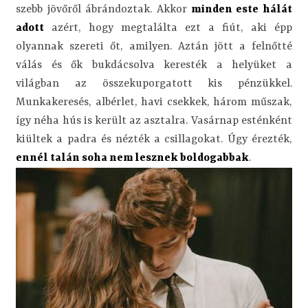
szebb jövőről ábrándoztak. Akkor
minden este hálát
adott
azért, hogy megtalálta ezt a fiút, aki épp
olyannak szereti őt, amilyen. Aztán jött a felnőtté
válás és ők bukdácsolva keresték a helyüket a
világban az összekuporgatott kis pénzükkel.
Munkakeresés, albérlet, havi csekkek, három műszak,
így néha hús is került az asztalra. Vasárnap esténként
kiültek a padra és nézték a csillagokat. Úgy érezték,
ennél talán soha nem lesznek boldogabbak
.