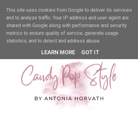
This site uses cookies from Google to deliver its services
MENU
and to analyze traffic. Your IP address and user-agent are
shared with Google along with performance and security
metrics to ensure quality of service, generate usage
statistics, and to detect and address abuse.
LEARN MORE
GOT IT