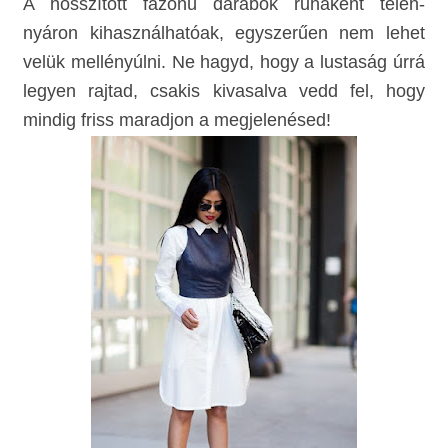
A hosszított fazonú darabok ruhaként télen-
nyáron kihasználhatóak, egyszerűen n
em lehet
velük mellényúlni.
Ne hagyd, hogy a lustaság úrrá
legyen rajtad, csakis kivasalva vedd fel, hogy
mindig friss maradjon a megjelenésed!