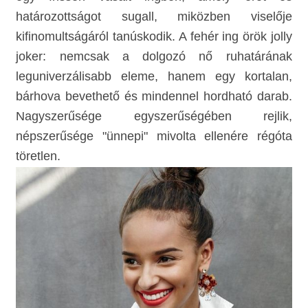
határozottságot sugall, miközben viselője
kifinomultságáról tanúskodik. A fehér ing örök jolly
joker: nemcsak a dolgozó nő ruhatárának
leguniverzálisabb eleme, hanem egy kortalan,
bárhova bevethető és mindennel hordható darab.
Nagyszerűsége egyszerűségében rejlik,
népszerűsége "ünnepi" mivolta ellenére régóta
töretlen.