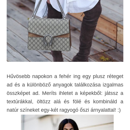
Hűvösebb napokon a fehér ing egy plusz réteget
ad és
a különböző anyagok találkozása izgalmas
összképet ad
.
Meríts ihletet a képekből: játssz a
textúrákkal,
öltözz alá és fölé és kombináld a
natúr színeket egy-két ragyogó őszi árnyalattal! :)