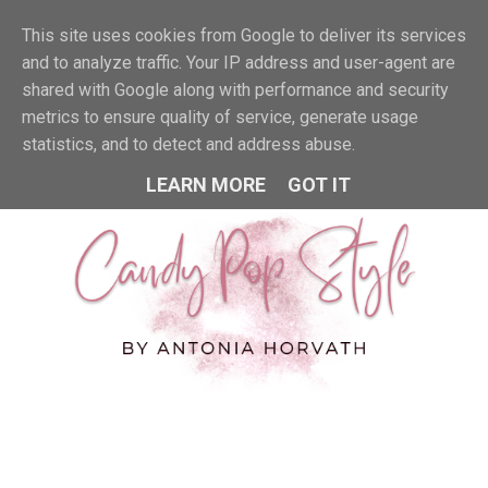
This site uses cookies from Google to deliver its services
MENU
and to analyze traffic. Your IP address and user-agent are
shared with Google along with performance and security
metrics to ensure quality of service, generate usage
statistics, and to detect and address abuse.
LEARN MORE
GOT IT