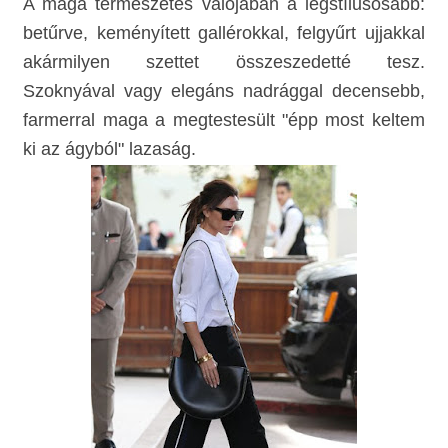
A maga természetes valójában a legstílusosabb:
betűrve, keményített gallérokkal, felgyűrt ujjakkal
akármilyen szettet összeszedetté tesz.
Szoknyával vagy elegáns nadrággal decensebb,
farmerral maga a megtestesült "épp most keltem
ki az ágyból" lazaság.