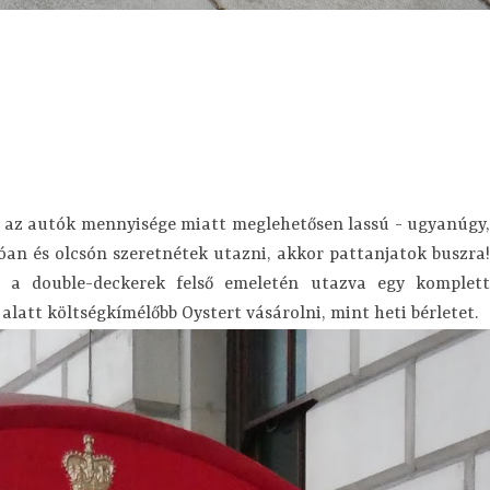
és az autók mennyisége miatt meglehetősen lassú - ugyanúgy,
óan és olcsón szeretnétek utazni, akkor pattanjatok buszra!
 a double-deckerek felső emeletén utazva egy komplett
alatt költségkímélőbb Oystert vásárolni, mint heti bérletet.