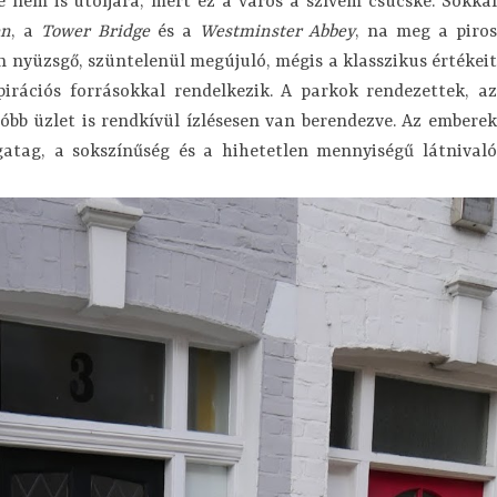
 nem is utoljára, mert ez a város a szívem csücske. Sokkal
n
, a
Tower Bridge
és a
Westminster Abbey
, na meg a piro
n nyüzsgő, szüntelenül megújuló, mégis a klasszikus értékeit
pirációs forrásokkal rendelkezik. A parkok rendezettek, az
óbb üzlet is rendkívül ízlésesen van berendezve. Az emberek
atag, a sokszínűség és a hihetetlen mennyiségű látnivaló