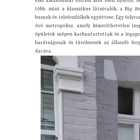
első alkalommal voltam kint idén nyáron, de
több, mint a klasszikus látnivalók, a Big
Be
buszok és telefonfülkék együttese. Egy folyto
óvó metropolisz, amely kimeríthetetlen ins
épületek szépen karbantartottak és a legapr
barátságosak és türelmesek az állandó forg
dacára.