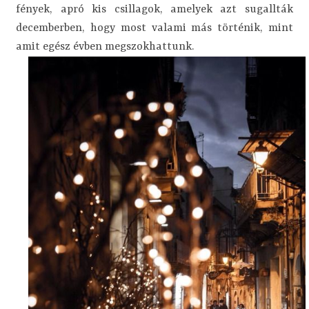
fények, apró kis csillagok, amelyek azt sugallták
decemberben, hogy most valami más történik, mint
amit egész évben megszokhattunk.