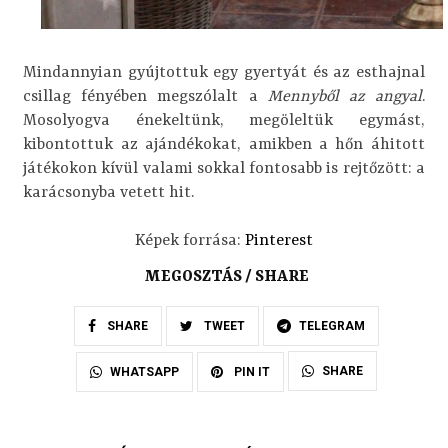
Mindannyian gyújtottuk egy gyertyát és az esthajnal
csillag fényében megszólalt a
Mennyből az angyal
.
Mosolyogva énekeltünk, megöleltük egymást,
kibontottuk az ajándékokat, amikben a hőn áhitott
játékokon kívül valami sokkal fontosabb is rejtőzött: a
karácsonyba vetett hit.
Képek forrása:
Pinterest
MEGOSZTÁS / SHARE
SHARE
TWEET
TELEGRAM
SHARE
WHATSAPP
PIN IT