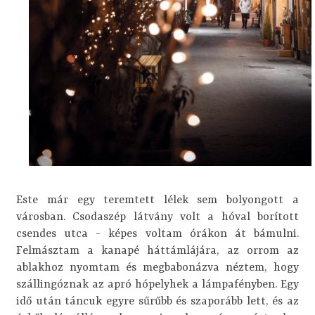
Este már egy teremtett lélek sem bolyongott a
városban. Csodaszép látvány volt a hóval borított
csendes utca - képes voltam órákon át bámulni.
Felmásztam a kanapé háttámlájára, az orrom az
ablakhoz nyomtam és megbabonázva néztem, hogy
szállingóznak az apró hópelyhek a lámpafényben. Egy
idő után táncuk egyre sűrűbb és szaporább lett, és az