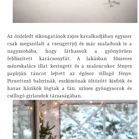
Az önfeledt sikongatások zajos kavalkadjában egyszer
csak megszólalt a csengettyű és már szaladunk is a
nagyszobába, hogy láthassuk a gyönyörűen
feldíszített karácsonyfát. A lakásban fűszeres
mézeskalács illat keringett és a szaloncukor fényes
papírján táncot lejtett az égősor villogó fénye.
Piruettező balerinák, eszkimónak öltözött kisfiúk és
havas házikók lógtak a fán, színes gyöngysorok és
csillogó girlandok társaságában.