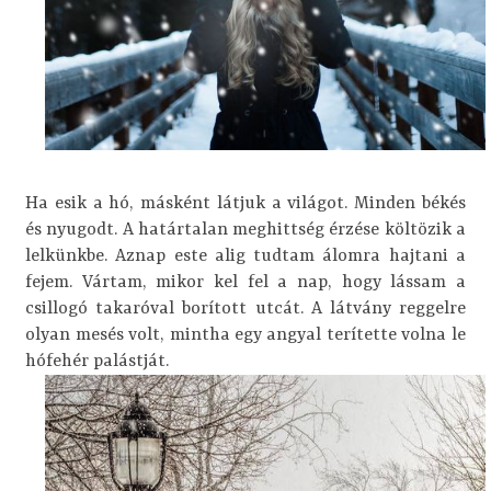
Ha esik a hó, másként látjuk a világot. Minden békés
és nyugodt. A határtalan meghittség érzése költözik a
lelkünkbe. Aznap este alig tudtam álomra hajtani a
fejem. Vártam, mikor kel fel a nap, hogy lássam a
csillogó takaróval borított utcát. A látvány reggelre
olyan mesés volt, mintha egy angyal terítette volna le
hófehér palástját.