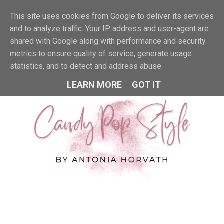
This site uses cookies from Google to deliver its services
MENU
and to analyze traffic. Your IP address and user-agent are
shared with Google along with performance and security
metrics to ensure quality of service, generate usage
statistics, and to detect and address abuse.
LEARN MORE
GOT IT