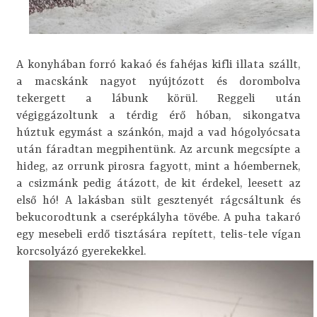
A konyhában forró kakaó és fahéjas kifli illata szállt,
a macskánk nagyot nyújtózott és dorombolva
tekergett a lábunk körül. Reggeli után
végiggázoltunk a térdig érő hóban, sikongatva
húztuk egymást a szánkón, majd a vad hógolyócsata
után fáradtan megpihentünk. Az arcunk megcsípte a
hideg,
az orrunk pirosra fagyott,
mint a hóembernek,
a csizmánk pedig átázott, de kit érdekel, leesett az
első hó!
A lakásban sült gesztenyét rágcsáltunk és
bekucorodtunk a cserépkályha tövébe. A puha takaró
egy mesebeli erdő tisztására repített, telis-tele vígan
korcsolyázó gyerekekkel.