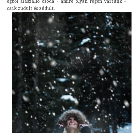
égből alászálló csoda - amire olyan régen vártunk -
csak zúdult és zúdult.