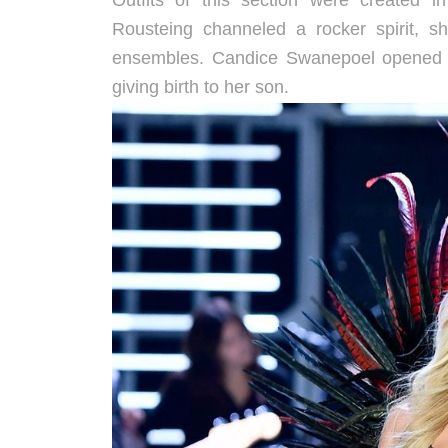
Outfits of this section were created in
Rousteing channeled a rocker spirit, 
ensembles.
Candice Swanepoel opened t
giving birth to her son.