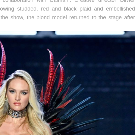
 collaboration with Balmain. Creative director Olivier
showing studded,
red and black plaid and embellished
he show, the blond model returned to the stage afte