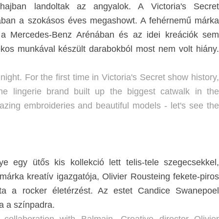
jban landoltak az angyalok. A Victoria's Secret
nában a szokásos éves megashowt. A fehérnemű márka
fel a Mercedes-Benz Arénában és az idei kreációk sem
lékos munkával készült darabokból most nem volt hiány.
ght. For the first time in Victoria's Secret show history,
e lingerie brand built up the biggest catwalk in the
azing embroideries and beautiful models - let's see the
egy ütős kis kollekció lett telis-tele szegecsekkel,
márka kreatív igazgatója, Olivier Rousteing fekete-piros
ta a rocker életérzést. Az estet Candice Swanepoel
za a színpadra.