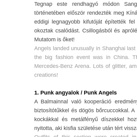
Tegnap este rendhagyó módon Sangha
történetében először rendezték meg Kí
eddigi legnagyobb kifutóját építették 
okoztak csalódást. Csillogásból és apró
Mutatom is őket!
Angels landed unusually in Shanghai last ni
the big fashion event was in China. Th
Mercedes-Benz Arena. Lots of glitter, am
creations!
1. Punk angyalok / Punk Angels
A Balmainnal való kooperáció eredménye 
biztosítótűkkel és dögös bőrcuccokkal. A 
kockákkal és metálfényű díszekkel hoz
nyitotta, aki kisfia születése után tért viss