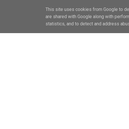
FŐOLDAL / HOME
LIFESTYLE
CAN
This site uses cookies from Google to del
are shared with Google along with perfor
statistics, and to detect and address abu