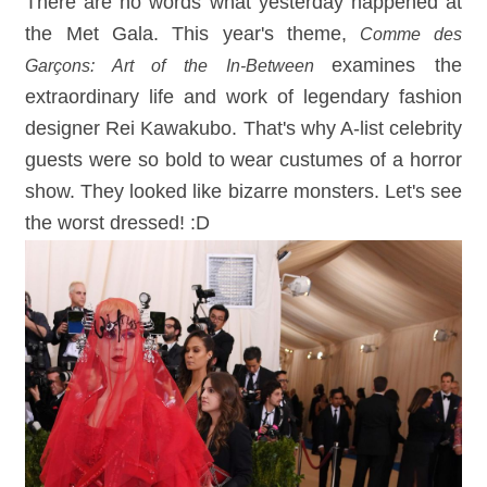
There are no words what yesterday happened at
the Met Gala.
This year's theme,
Comme des
examines the
Garçons: Art of the In-Between
extraordinary life and work of legendary fashion
designer Rei Kawakubo.
That's why A-list celebrity
guests were so bold to wear c
ustumes of a horror
show. They looked like bizarre monsters. Let's see
the worst dressed! :D