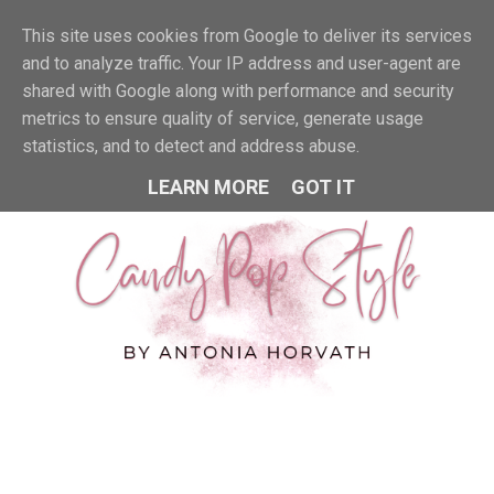
This site uses cookies from Google to deliver its services
MENU
and to analyze traffic. Your IP address and user-agent are
shared with Google along with performance and security
metrics to ensure quality of service, generate usage
statistics, and to detect and address abuse.
LEARN MORE
GOT IT