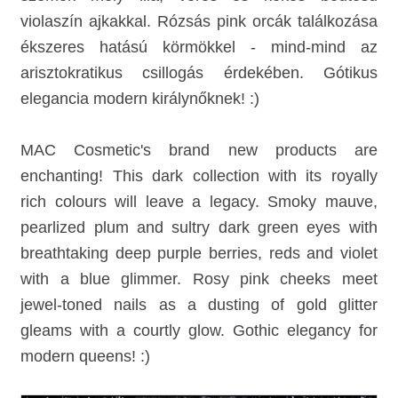
violaszín ajkakkal. Rózsás pink orcák találkozása
ékszeres hatású körmökkel - mind-mind az
arisztokratikus csillogás érdekében. Gótikus
elegancia modern királynőknek! :)
MAC Cosmetic's brand new products are
enchanting!
This dark collection with its royally
rich colours will leave a legacy. Smoky mauve,
pearlized plum and sultry dark green eyes with
breathtaking deep purple berries, reds and violet
with a blue glimmer. Rosy pink cheeks meet
jewel-toned nails as a dusting of gold glitter
gleams with a courtly glow. Gothic elegancy for
modern queens! :)