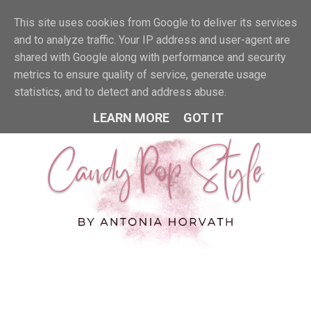
This site uses cookies from Google to deliver its services
MENU
and to analyze traffic. Your IP address and user-agent are
shared with Google along with performance and security
metrics to ensure quality of service, generate usage
statistics, and to detect and address abuse.
LEARN MORE
GOT IT