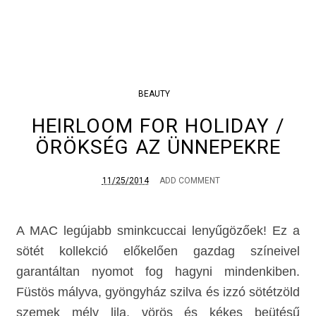
BEAUTY
HEIRLOOM FOR HOLIDAY /
ÖRÖKSÉG AZ ÜNNEPEKRE
11/25/2014
ADD COMMENT
A MAC legújabb sminkcuccai lenyűgözőek! Ez a
sötét kollekció előkelően gazdag színeivel
garantáltan nyomot fog hagyni mindenkiben.
Füstös mályva, gyöngyház szilva és izzó sötétzöld
szemek mély lila, vörös és kékes beütésű