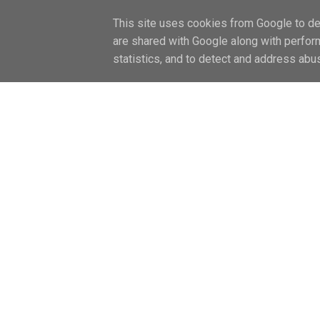
FŐOLDAL / HOME
LIFESTYLE
CAN
This site uses cookies from Google to del
are shared with Google along with perfor
statistics, and to detect and address abu