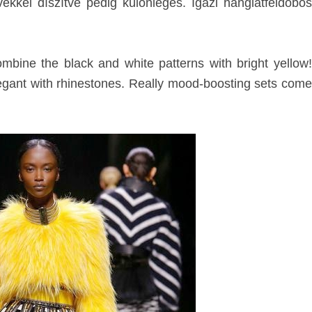
ekkel díszítve pedig különleges. Igazi hanglatfeldobós
ine the black and white patterns with bright yellow!
elegant with rhinestones. Really mood-boosting sets come