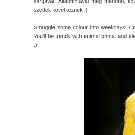
sárgával. Állatmintával még menőbb, köv
szettek következnek :)
Smuggle some colour into weekdays! Comb
You'll be trendy with animal prints, and 
:)