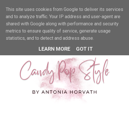
This site uses cookies from Google to deliver its services
MENU
and to analyze traffic. Your IP address and user-agent are
shared with Google along with performance and security
metrics to ensure quality of service, generate usage
statistics, and to detect and address abuse.
LEARN MORE
GOT IT