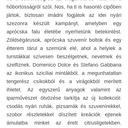
hóbortosságról szól. Nos, ha ti is hasonló cipőben
jártok, biztosan imádni fogjátok az idei nyári
szezonra készült kampányt, amelyben egy
aprócska falu életébe nyerhetünk betekintést.
Zöldségárusok, aprócska szuvenír boltok és egy
étterem tárul a szemünk elé, ahol a helyiek a
turistákkal szívesen beszélgetnek, nevetnek és
szelfiznek. Domenico Dolce és Stefano Gabbana
az ikonikus szicíliai mintákból, a megunhatatlan
tengerész csíkokból és a virágokból merített
ihletet. Az egyszerű anyagok valamint az
iparművészet ötvözése tarkítja az új kollekciót:
csodás nyári ruhák, pizsamák és szuvenírekkel,
szobor részletekkel díszített kreációk ejtenek
ámulatba minket az érett citrusligetekben.