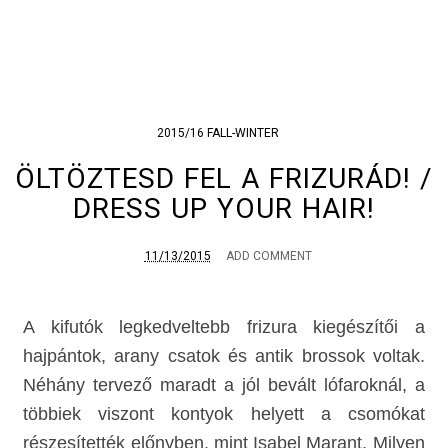
2015/16 FALL-WINTER
ÖLTÖZTESD FEL A FRIZURÁD! /
DRESS UP YOUR HAIR!
11/13/2015
ADD COMMENT
A kifutók legkedveltebb frizura kiegészítői a
hajpántok, arany csatok és antik brossok voltak.
Néhány tervező maradt a jól bevált lófaroknál, a
többiek viszont kontyok helyett a csomókat
részesítették előnyben, mint Isabel Marant. Milyen