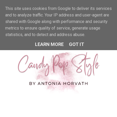
This site uses cookies from Google to deliver its services
MENU
and to analyze traffic. Your IP address and user-agent are
shared with Google along with performance and security
metrics to ensure quality of service, generate usage
statistics, and to detect and address abuse.
LEARN MORE
GOT IT