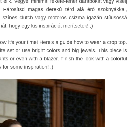
élik. Vegyél minimál fekete-fehér darabokat vagy viselj
. Párosítsd magas derekú térd alá érő szoknyákkal,
 színes clutch vagy motoros csizma igazán stílusossá
t, hogy egy kis inspirációt merítsetek! ;)
now it's your time!
Here's a guide how to wear a crop top
e set or use bright colors and big jewels. This piece is
pants or even with a blazer.
Finish the look with a colorfu
 for some inspiration! ;)