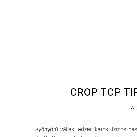
CROP TOP TI
7/0
Gyönyörű vállak, edzett karok, izmos hasa