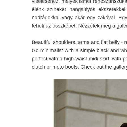
viseléséhez, melyek ismét reneszánszukat 
élénk színeket hangsúlyos ékszerekkel
nadrágokkal vagy akár egy zakóval. Egy
teheti az összképet. Nézzétek meg a galériá
Beautiful shoulders, arms and flat belly - 
Go minimalist with a simple black and whit
perfect with a high-waist midi skirt, with 
clutch or moto boots. Check out the gallery