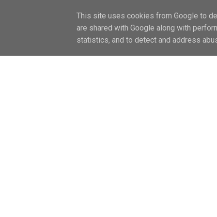
FŐOLDAL / HOME
LIFESTYLE
CAN
This site uses cookies from Google to del
are shared with Google along with perfor
statistics, and to detect and address abu