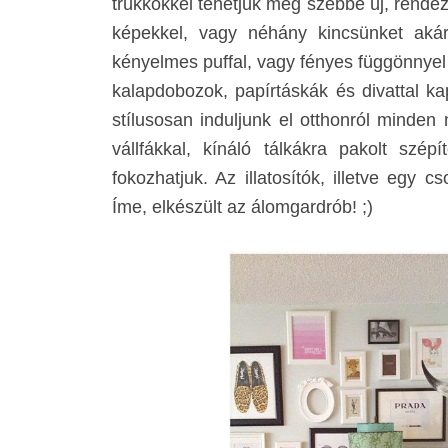
trükkökkel tehetjük még szebbé új, rendez
képekkel, vagy néhány kincsünket ak
kényelmes puffal, vagy fényes függönnye
kalapdobozok, papírtáskák és
divattal 
stílusosan induljunk el otthonról minde
vállfákkal, kínáló tálkákra pakolt szé
fokozhatjuk. Az illatosítók, illetve egy 
Íme, elkészült az álomgardrób! ;)