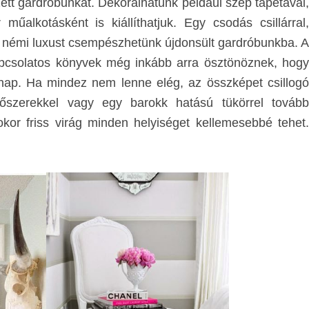
ett gardróbunkat. Dekorálhatunk például szép tapétával,
ár
műalkotásként
is kiállíthatjuk. Egy csodás csillárral,
l némi luxust csempészhetünk újdonsült gardróbunkba. A
kapcsolatos könyvek még inkább arra ösztönöznek, hog
n nap. Ha mindez nem lenne elég,
az összképet csillog
pítőszerekkel vagy egy barokk hatású tükörrel tovább
csokor friss virág minden helyiséget kellemesebbé tehet.