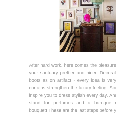
After hard work, here comes the pleasure
your santuary prettier and nicer. Decorat
boots as on artifact - every idea is ver
curtains strengthen the luxury feeling. 
inspire you to dress stylish every day. A
stand for perfumes and a baroque 
bouquet!
These are the last steps before y