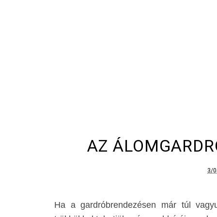
AZ ÁLOMGARDRÓ
3/0
Ha a gardróbrendezésen már túl vagyu