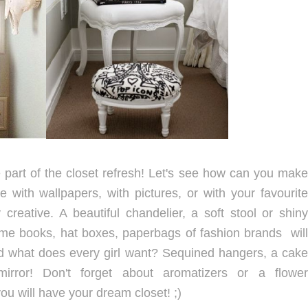
 part of the closet refresh! Let's see how can you make
e with wallpapers, with pictures, or with your favourite
y creative.
A beautiful chandelier, a soft stool or shin
Some books, hat boxes, paperbags of fashion brands will
nd what does every girl want? S
equined hangers, a cake
mirror!
Don't forget about aromatizers or a flowe
ou will have your dream closet! ;)