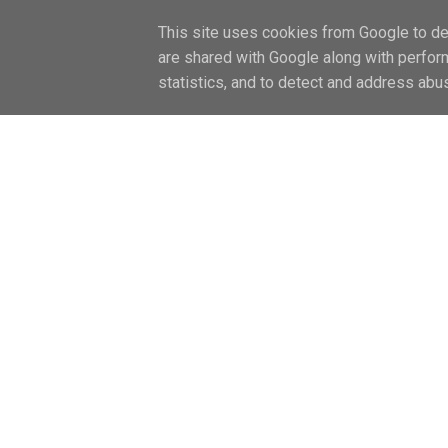
FŐOLDAL / HOME
LIFESTYLE
CAN
This site uses cookies from Google to del
are shared with Google along with perfor
statistics, and to detect and address abu