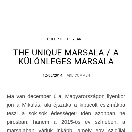
COLOR OF THE YEAR
THE UNIQUE MARSALA / A
KÜLÖNLEGES MARSALA
12/06/2014
ADD COMMENT
Ma van december 6-a, Magyarországon ilyenkor
jön a Mikulás, aki éjszaka a kipucolt csizmákba
teszi a sok-sok édességet! Idén azonban ne
pirosban, hanem a 2015-ös év színében, a
marsalaban várjuk inkább, amely egy szicíliai