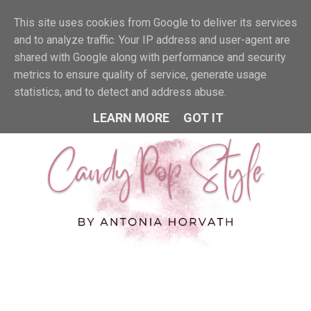
This site uses cookies from Google to deliver its services
MENU
and to analyze traffic. Your IP address and user-agent are
shared with Google along with performance and security
metrics to ensure quality of service, generate usage
statistics, and to detect and address abuse.
LEARN MORE
GOT IT