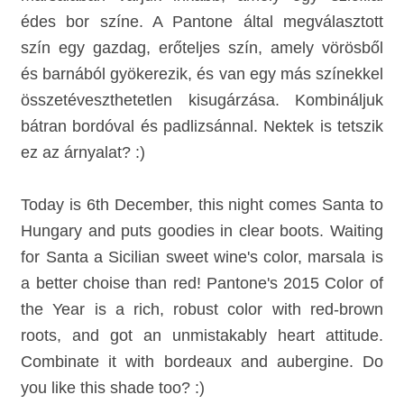
édes bor színe. A Pantone által megválasztott
szín egy gazdag, erőteljes szín, amely vörösből
és barnából gyökerezik, és van egy más színekkel
összetéveszthetetlen kisugárzása. Kombináljuk
bátran bordóval és padlizsánnal. Nektek is tetszik
ez az árnyalat? :)
Today is 6th December, this night comes Santa to
Hungary and puts goodies in clear boots. Waiting
for Santa a
Sicilian sweet wine's color, marsala is
a better choise than red! Pantone's 2015 Color of
the Year is a rich, robust color with red-brown
roots, and got an unmistakably heart attitude.
Combinate it with bordeaux and aubergine. Do
you like this shade too? :)