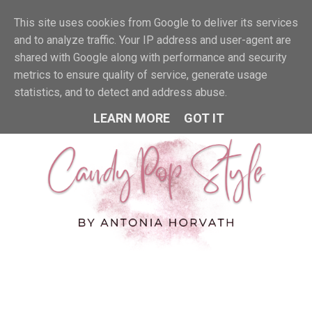
This site uses cookies from Google to deliver its services
MENU
and to analyze traffic. Your IP address and user-agent are
shared with Google along with performance and security
metrics to ensure quality of service, generate usage
statistics, and to detect and address abuse.
LEARN MORE
GOT IT