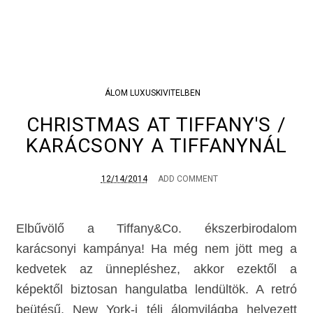
ÁLOM LUXUSKIVITELBEN
CHRISTMAS AT TIFFANY'S /
KARÁCSONY A TIFFANYNÁL
12/14/2014
ADD COMMENT
Elbűvölő a Tiffany&Co. ékszerbirodalom
karácsonyi kampánya! Ha még nem jött meg a
kedvetek az ünnepléshez, akkor ezektől a
képektől biztosan hangulatba lendültök. A retró
beütésű, New York-i téli álomvilágba helyezett