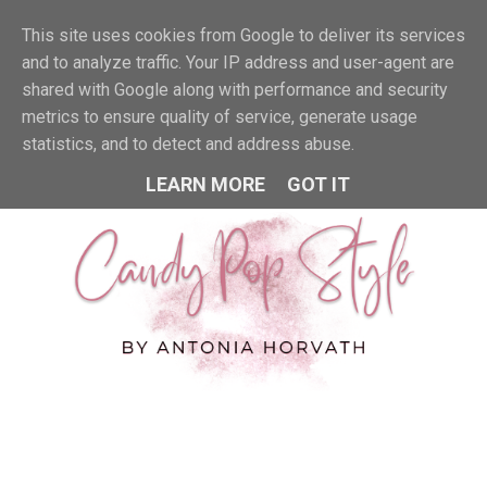
This site uses cookies from Google to deliver its services
MENU
and to analyze traffic. Your IP address and user-agent are
shared with Google along with performance and security
metrics to ensure quality of service, generate usage
statistics, and to detect and address abuse.
LEARN MORE
GOT IT