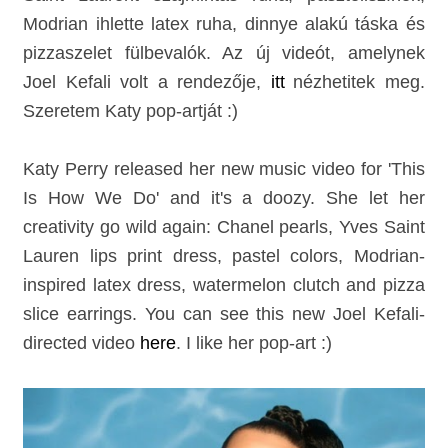
Modrian ihlette latex ruha, dinnye alakú táska és
pizzaszelet fülbevalók. Az új videót, amelynek
Joel Kefali volt a rendezője,
itt
nézhetitek meg
.
Szeretem Katy pop-artját :)
Katy Perry released her new music video for 'This
Is How We Do' and it's a doozy. She let her
creativity go wild again: Chanel pearls, Yves Saint
Lauren lips print dress, pastel colors, Modrian-
inspired latex dress, watermelon clutch and pizza
slice earrings. You can see this new Joel Kefali-
directed video
here
. I like her pop-art :)