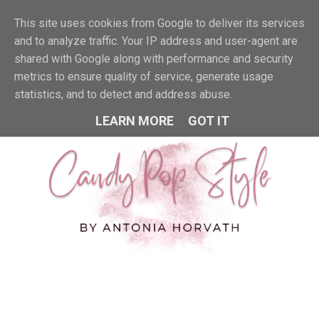
This site uses cookies from Google to deliver its services
MENU
and to analyze traffic. Your IP address and user-agent are
shared with Google along with performance and security
metrics to ensure quality of service, generate usage
statistics, and to detect and address abuse.
LEARN MORE
GOT IT