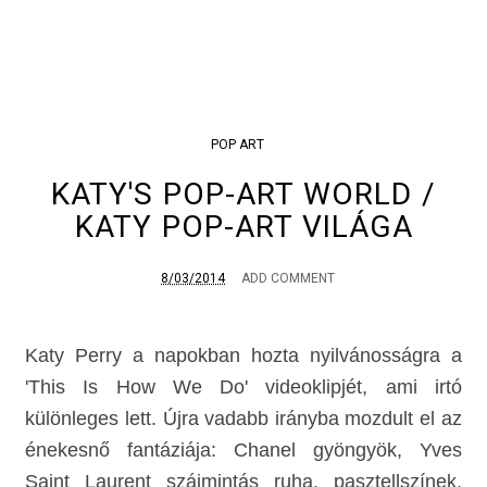
POP ART
KATY'S POP-ART WORLD /
KATY POP-ART VILÁGA
8/03/2014
ADD COMMENT
Katy Perry a napokban hozta nyilvánosságra a
'This Is How We Do' videoklipjét, ami irtó
különleges lett. Újra vadabb irányba mozdult el az
énekesnő fantáziája: Chanel gyöngyök, Yves
Saint Laurent szájmintás ruha, pasztellszínek,