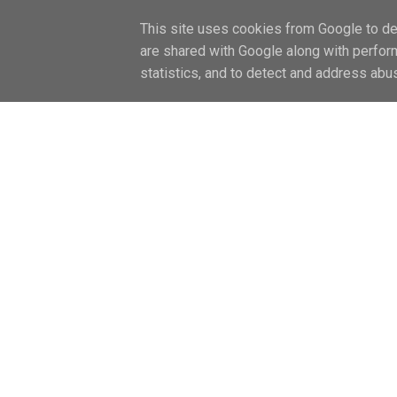
FŐOLDAL / HOME
LIFESTYLE
CAN
This site uses cookies from Google to del
are shared with Google along with perfor
statistics, and to detect and address abu