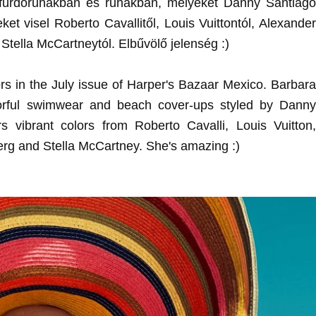
fürdőruhákban és ruhákban, melyeket Danny Santiago
ket visel Roberto Cavallitől, Louis Vuittontól, Alexander
tella McCartneytól. Elbűvölő jelenség :)
rs in the July issue of Harper's Bazaar Mexico.
Barbara
orful swimwear and beach cover-ups styled by Danny
 vibrant colors from Roberto Cavalli, Louis Vuitton,
rg and Stella McCartney.
She's amazing :)