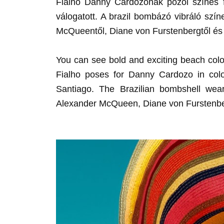
Fialho Danny Cardozonak pózol színes 
válogatott. A brazil bombázó vibráló színe
McQueentől, Diane von Furstenbergtől és S
You can see bold and exciting beach colo
Fialho poses for Danny Cardozo in col
Santiago. The Brazilian bombshell wears
Alexander McQueen, Diane von Furstenbe