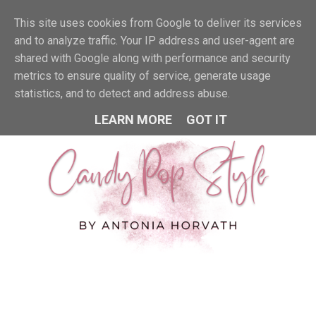
This site uses cookies from Google to deliver its services
MENU
and to analyze traffic. Your IP address and user-agent are
shared with Google along with performance and security
metrics to ensure quality of service, generate usage
statistics, and to detect and address abuse.
LEARN MORE
GOT IT