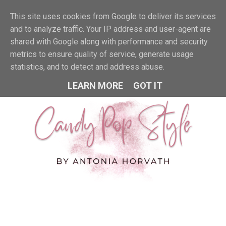
This site uses cookies from Google to deliver its services
MENU
and to analyze traffic. Your IP address and user-agent are
shared with Google along with performance and security
metrics to ensure quality of service, generate usage
statistics, and to detect and address abuse.
LEARN MORE
GOT IT