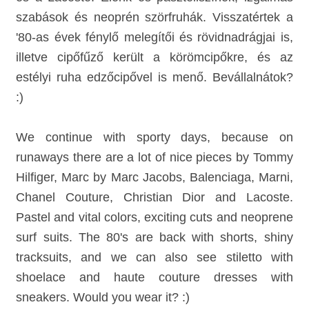
szabások és neoprén szörfruhák. Visszatértek a
'80-as évek fénylő melegítői és rövidnadrágjai is,
illetve cipőfűző került a körömcipőkre, és az
estélyi ruha edzőcipővel is menő. Bevállalnátok?
:)
We continue with sporty days, because on
runaways there are a lot of nice pieces by Tommy
Hilfiger, Marc by Marc Jacobs, Balenciaga, Marni,
Chanel Couture, Christian Dior and Lacoste.
Pastel and vital colors, exciting cuts and neoprene
surf suits. The 80's are back with shorts, shiny
tracksuits, and we can also see stiletto with
shoelace and haute couture dresses with
sneakers. Would you wear it? :)