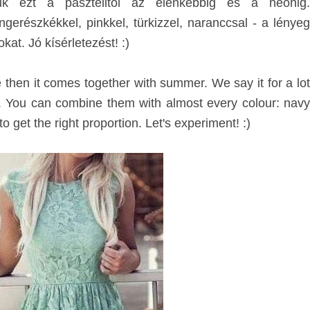
juk ezt a pasztelltől az élénkebbig és a neonig.
gerészkékkel, pinkkel, türkizzel, naranccsal - a lényeg
kat. Jó kísérletezést! :)
e then it comes together with summer. We say it
for a lo
.
You can combine them with almost every colour: navy
to get the right proportion. Let's experiment! :)