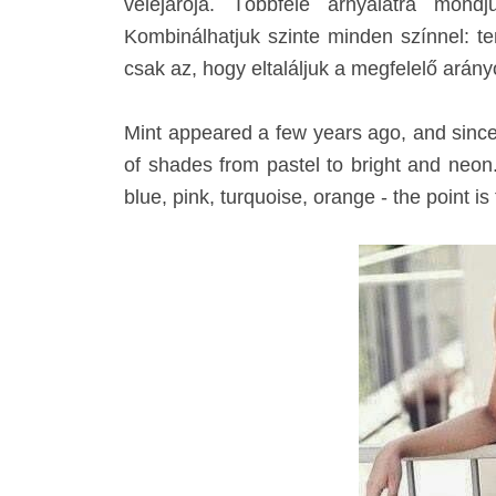
velejárója. Többféle árnyalatra mond
Kombinálhatjuk szinte minden színnel: ten
csak az, hogy eltaláljuk a megfelelő arányo
Mint appeared a few years ago, and sinc
of shades from pastel to bright and neon
blue, pink, turquoise, orange - the point is 