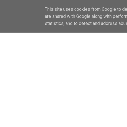
FŐOLDAL / HOME
LIFESTYLE
CAN
This site uses cookies from Google to del
are shared with Google along with perfor
statistics, and to detect and address abu