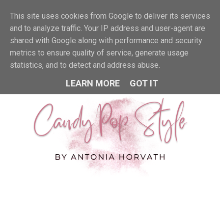
This site uses cookies from Google to deliver its services
MENU
and to analyze traffic. Your IP address and user-agent are
shared with Google along with performance and security
metrics to ensure quality of service, generate usage
statistics, and to detect and address abuse.
LEARN MORE
GOT IT