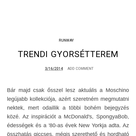
RUNWAY
TRENDI GYORSÉTTEREM
3/16/2014
ADD COMMENT
Bár majd csak ősszel lesz aktuális a Moschino
legújabb kollekciója, azért szeretném megmutatni
nektek, mert odaillik a többi bohém bejegyzés
közé. Az inspirációt a McDonald's, SpongyaBob,
édességek és a '80-as évek New Yorkja adta. Az
összhatás giccses, mégis szerethető és hordható