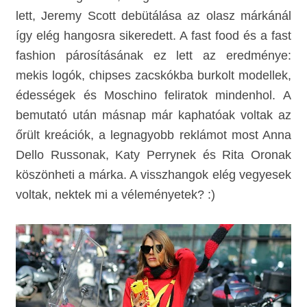
lett, Jeremy Scott debütálása az olasz márkánál
így elég hangosra sikeredett. A fast food és a fast
fashion párosításának ez lett az eredménye:
mekis logók, chipses zacskókba burkolt modellek,
édességek és Moschino feliratok mindenhol. A
bemutató után másnap már kaphatóak voltak az
őrült kreációk, a legnagyobb reklámot most Anna
Dello Russonak, Katy Perrynek és Rita Oronak
köszönheti a márka. A visszhangok elég vegyesek
voltak, nektek mi a véleményetek? :)