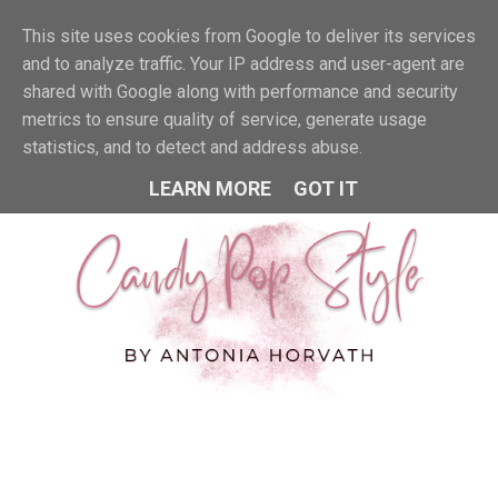
This site uses cookies from Google to deliver its services
MENU
and to analyze traffic. Your IP address and user-agent are
shared with Google along with performance and security
metrics to ensure quality of service, generate usage
statistics, and to detect and address abuse.
LEARN MORE
GOT IT