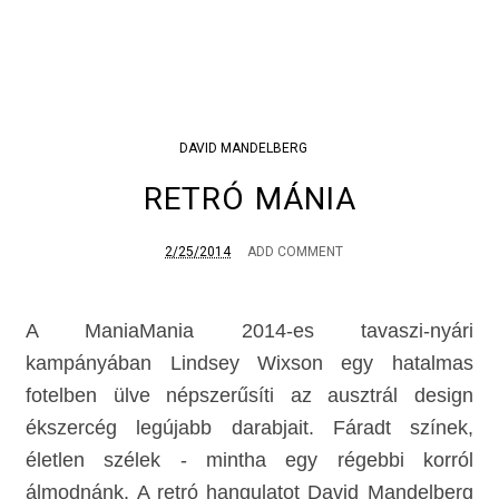
DAVID MANDELBERG
RETRÓ MÁNIA
2/25/2014
ADD COMMENT
A ManiaMania 2014-es tavaszi-nyári
kampányában Lindsey Wixson egy hatalmas
fotelben ülve népszerűsíti az ausztrál design
ékszercég legújabb darabjait. Fáradt színek,
életlen szélek -
mintha egy régebbi korról
álmodnánk. A retró hangulatot David Mandelberg