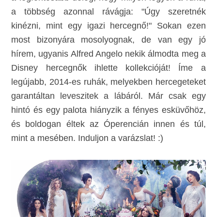
a többség azonnal rávágja: "Úgy szeretnék
kinézni, mint egy igazi hercegnő!" Sokan ezen
most bizonyára mosolyognak, de van egy jó
hírem, ugyanis Alfred Angelo nekik álmodta meg a
Disney hercegnők ihlette kollekcióját!
Íme a
legújabb, 2014-es ruhák, melyekben hercegeteket
garantáltan leveszitek a lábáról. Már csak egy
hintó és egy palota hiányzik a fényes esküvőhöz,
és boldogan éltek az Óperencián innen és túl,
mint a mesében. Induljon a varázslat! :)