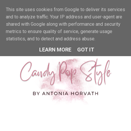
This site uses cookies from Google to deliver its services
MENU
and to analyze traffic. Your IP address and user-agent are
shared with Google along with performance and security
metrics to ensure quality of service, generate usage
statistics, and to detect and address abuse.
LEARN MORE
GOT IT