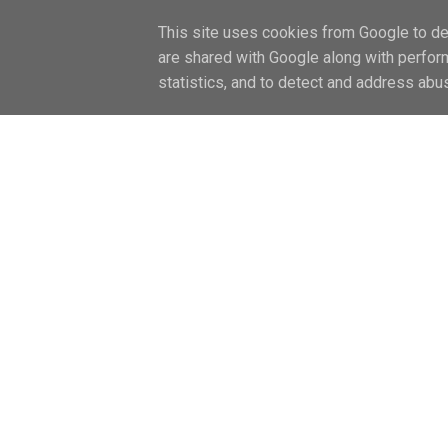
FŐOLDAL / HOME
LIFESTYLE
CAN
This site uses cookies from Google to del
are shared with Google along with perfor
statistics, and to detect and address abu