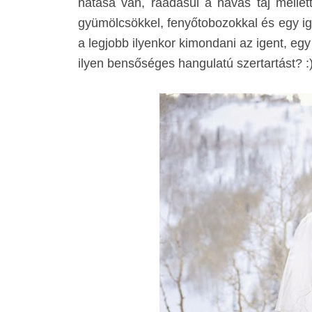
hatása van, ráadásul a havas táj mellet
gyümölcsökkel, fenyőtobozokkal és egy ig
a legjobb ilyenkor kimondani az igent, egy 
ilyen bensőséges hangulatú szertartást? :