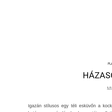
PL
HÁZAS
1/1
Igazán stílusos egy téli esküvőn a koc