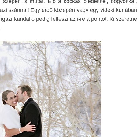
t szépen is mutat. Elő a kockás plédekkel, bogyókkal,
azi szánnal! Egy erdő közepén vagy egy vidéki kúriában
igazi kandalló pedig felteszi az i-re a pontot. Ki szeretne
)