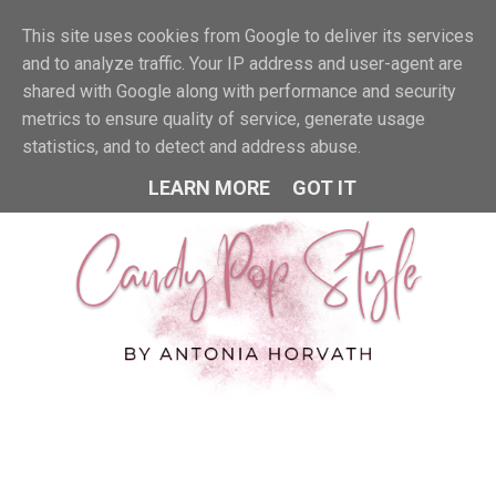
This site uses cookies from Google to deliver its services
MENU
and to analyze traffic. Your IP address and user-agent are
shared with Google along with performance and security
metrics to ensure quality of service, generate usage
statistics, and to detect and address abuse.
LEARN MORE
GOT IT