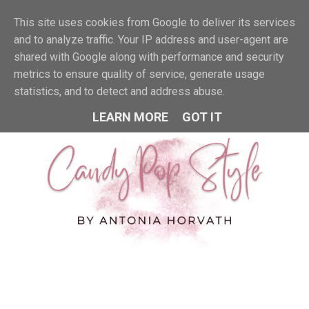
This site uses cookies from Google to deliver its services
MENU
and to analyze traffic. Your IP address and user-agent are
shared with Google along with performance and security
metrics to ensure quality of service, generate usage
statistics, and to detect and address abuse.
LEARN MORE
GOT IT