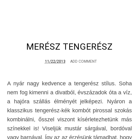
MERÉSZ TENGERÉSZ
11/22/2013
ADD COMMENT
A nyár nagy kedvence a tengerész stílus. Soha
nem fog kimenni a divatból, évszázadok óta a víz,
a hajóra szállás élményét jelképezi. Nyáron a
klasszikus tengerész-kék kombót pirossal szokás
kombinálni, ősszel viszont kísérletezhetünk más
színekkel is! Viseljük mustár sárgával, bordóval
vagy barnával. Így az az érzésünk támadhat, hogy