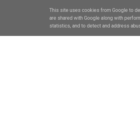
FŐOLDAL / HOME
LIFESTYLE
CAN
This site uses cookies from Google to del
are shared with Google along with perfor
statistics, and to detect and address abu