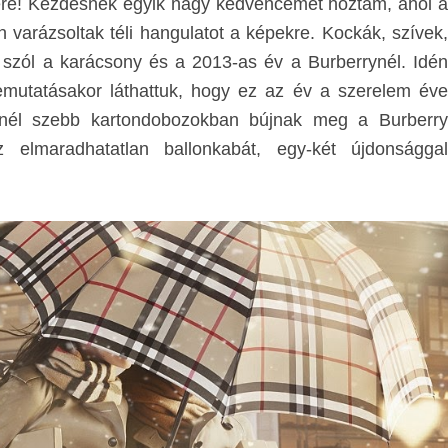
re! Kezdésnek egyik nagy kedvencemet hoztam, ahol a
varázsoltak téli hangulatot a képekre.
Kockák, szívek
szól a karácsony és a 2013-as év a Burberrynél. Idén
bemutatásakor láthattuk, hogy ez az év a szerelem éve
nél szebb kartondobozokban bújnak meg a Burberry
z elmaradhatatlan ballonkabát, egy-két újdonsággal