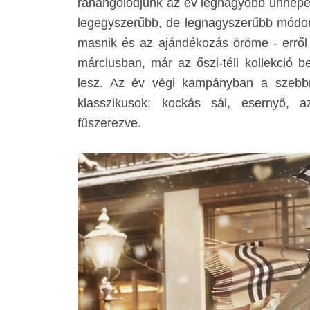
ráhangolódjunk az év legnagyobb ünnepé
legegyszerűbb, de legnagyszerűbb módon 
masnik és az ajándékozás öröme - erről 
márciusban, már az őszi-téli kollekció 
lesz. Az év végi kampányban a szebb
klasszikusok: kockás sál, esernyő, a
fűszerezve.