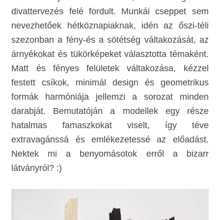
divattervezés felé fordult. Munkái cseppet sem
nevezhetőek hétköznapiaknak, idén az őszi-téli
szezonban a fény-és a sötétség váltakozását, az
árnyékokat és tükörképeket választotta témaként.
Matt és fényes felületek váltakozása, kézzel
festett csíkok, minimál design és geometrikus
formák harmóniája jellemzi a sorozat minden
darabját. Bemutatóján a modellek egy része
hatalmas famaszkokat viselt, így téve
extravagánssá és emlékezetessé az előadást.
Nektek mi a benyomásotok erről a bizarr
látványról? :)