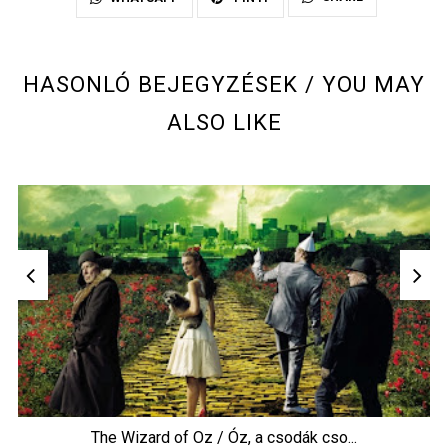
HASONLÓ BEJEGYZÉSEK / YOU MAY
ALSO LIKE
The Wizard of Oz / Óz, a csodák cso...