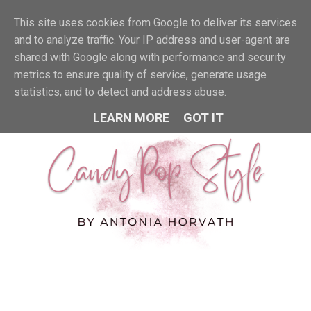
This site uses cookies from Google to deliver its services
MENU
and to analyze traffic. Your IP address and user-agent are
shared with Google along with performance and security
metrics to ensure quality of service, generate usage
statistics, and to detect and address abuse.
LEARN MORE
GOT IT