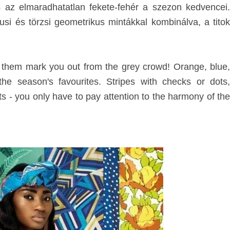
s az elmaradhatatlan fekete-fehér a szezon kedvencei.
usi és törzsi geometrikus mintákkal kombinálva, a titok
et them mark you out from the grey crowd! Orange, blue,
the season's favourites. Stripes with checks or dots,
s - you only have to pay attention to the harmony of the