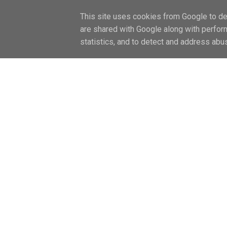
FŐOLDAL / HOME
LIFESTYLE
CAN
This site uses cookies from Google to del
are shared with Google along with perfor
statistics, and to detect and address abu