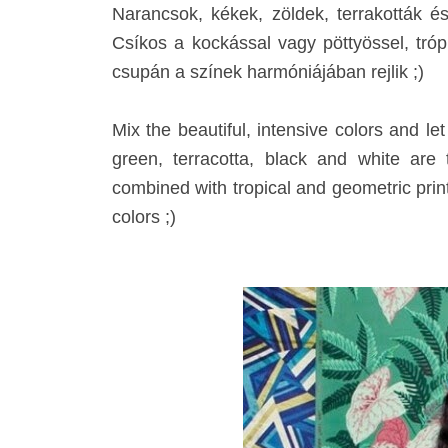
Narancsok, kékek, zöldek, terrakották é
Csíkos a kockással vagy pöttyössel, tróp
csupán a színek harmóniájában rejlik ;)
Mix the beautiful, intensive colors and l
green, terracotta, black and white are 
combined with tropical and geometric print
colors ;)