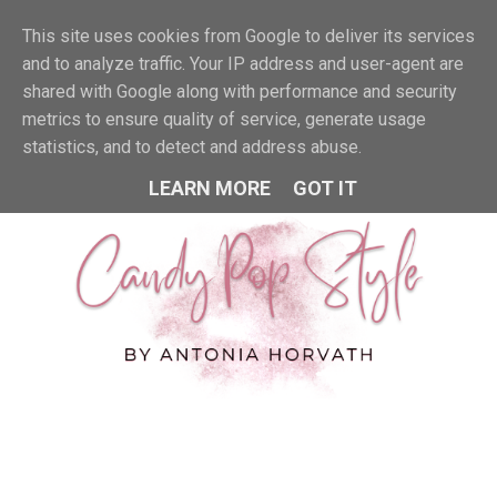
This site uses cookies from Google to deliver its services
MENU
and to analyze traffic. Your IP address and user-agent are
shared with Google along with performance and security
metrics to ensure quality of service, generate usage
statistics, and to detect and address abuse.
LEARN MORE
GOT IT