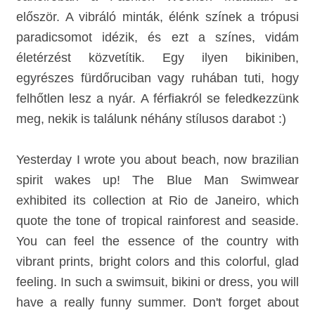
először. A vibráló minták, élénk színek a trópusi
paradicsomot idézik, és ezt a színes, vidám
életérzést közvetítik. Egy ilyen bikiniben,
egyrészes fürdőruciban vagy ruhában tuti, hogy
felhőtlen lesz a nyár. A férfiakról se feledkezzünk
meg, nekik is találunk néhány stílusos darabot :)
Yesterday I wrote you about beach, now brazilian
spirit wakes up! The Blue Man Swimwear
exhibited its collection at Rio de Janeiro, which
quote the tone of tropical rainforest and seaside.
You can feel the essence of the country with
vibrant prints, bright colors and this colorful, glad
feeling. In such a swimsuit, bikini or dress, you will
have a really funny summer. Don't forget about